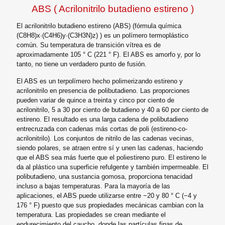
ABS ( Acrilonitrilo butadieno estireno )
El acrilonitrilo butadieno estireno (ABS) (fórmula química
(C8H8)x·​(C4H6)y·​(C3H3N)z) ) es un polímero termoplástico
común. Su temperatura de transición vítrea es de
aproximadamente 105 ° C (221 ° F). El ABS es amorfo y, por lo
tanto, no tiene un verdadero punto de fusión.
El ABS es un terpolímero hecho polimerizando estireno y
acrilonitrilo en presencia de polibutadieno. Las proporciones
pueden variar de quince a treinta y cinco por ciento de
acrilonitrilo, 5 a 30 por ciento de butadieno y 40 a 60 por ciento de
estireno. El resultado es una larga cadena de polibutadieno
entrecruzada con cadenas más cortas de poli (estireno-co-
acrilonitrilo). Los conjuntos de nitrilo de las cadenas vecinas,
siendo polares, se atraen entre sí y unen las cadenas, haciendo
que el ABS sea más fuerte que el poliestireno puro. El estireno le
da al plástico una superficie refulgente y también impermeable. El
polibutadieno, una sustancia gomosa, proporciona tenacidad
incluso a bajas temperaturas. Para la mayoría de las
aplicaciones, el ABS puede utilizarse entre −20 y 80 ° C (−4 y
176 ° F) puesto que sus propiedades mecánicas cambian con la
temperatura. Las propiedades se crean mediante el
endurecimiento del caucho, donde las partículas finas de