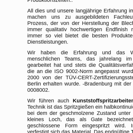
Produktionszeiten..
All dies und unsere langjährige Erfahrung i
machen uns zu ausgebildeten Fachleu
Prozess, der von der Herstellung der Ble
immer qualitativ hochwertigen Endfinish 
immer so viel bietet die besten Produkte
Dienstleistungen.
Wir haben die Erfahrung und das W
menschlichen Teams, das jahrelang im 
gearbeitet hat und stets die Qualitätsverfa
die an die ISO 9002-Norm angepasst wurd
2000 von der TÜV-CERT-Zertifizierungsste
Berlin erhalten wurde. -Bradenburg mit de
0008002.
Wir führen auch
Kunststoffspritzarbeite
Technik ist das Spritzgießen ein halbkontinui
bei dem der geschmolzene Zustand unter 
kleines Loch, das als Gate bezeichnet
geschlossene Form eingespritzt wird. 
verfestigt sich das Material. Das endgültige T