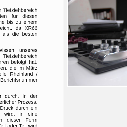
m Tiefziehbereich
ten für diesen
che bis zu einem
reicht, da XR66
 als die besten
issen unseres
Tiefziehbereich
hren befolgt hat,
en, die im März
lle Rheinland /
r Berichtsnummer
n
durch. In der
erlicher Prozess,
Druck durch ein
 wird, in eine
In dieser Form
eil oder Teil wird